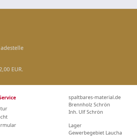
ladestelle
 2,00 EUR.
spaltbares-material.de
Service
Brennholz Schrön
tur
Inh. Ulf Schrön
echt
ormular
Lager
Gewerbegebiet Laucha