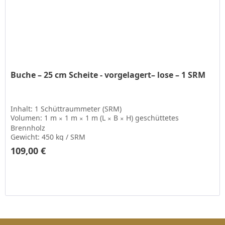
Buche – 25 cm Scheite - vorgelagert– lose – 1 SRM
Inhalt: 1 Schüttraummeter (SRM)
Volumen: 1 m
1 m
1 m (L
B
H) geschüttetes
✕
✕
✕
✕
Brennholz
Gewicht: 450 kg / SRM
109,00 € ­