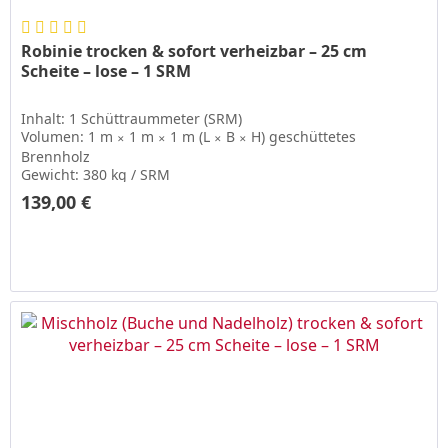
Robinie trocken & sofort verheizbar – 25 cm
Scheite – lose – 1 SRM
Inhalt: 1 Schüttraummeter (SRM)
Volumen: 1 m
1 m
1 m (L
B
H) geschüttetes
✕
✕
✕
✕
Brennholz
Gewicht: 380 kg / SRM
139,00 € ­