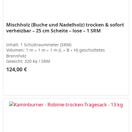
Mischholz (Buche und Nadelholz) trocken & sofort
verheizbar – 25 cm Scheite – lose – 1 SRM
Inhalt: 1 Schüttraummeter (SRM)
Volumen: 1 m
1 m
1 m (L
B
H) geschüttetes
✕
✕
✕
✕
Brennholz
Gewicht: 320 kg / SRM
124,00 € ­