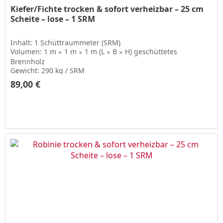
Kiefer/Fichte trocken & sofort verheizbar – 25 cm
Scheite – lose – 1 SRM
Inhalt: 1 Schüttraummeter (SRM)
Volumen: 1 m
1 m
1 m (L
B
H) geschüttetes
✕
✕
✕
✕
Brennholz
Gewicht: 290 kg / SRM
89,00 € ­